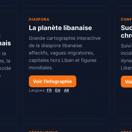
DIASPORA
CONF
La planète libanaise
Sud
u
chr
Grande cartographie interactive
nais
de la diaspora libanaise:
Suiv
effectifs, vagues migratoires,
inci
 la
capitales hors Liban et figures
dyna
s, la
mondiales.
Liban
ocide
n
Voir l'infographie
Voi
Langues:
FR
·
EN
·
AR