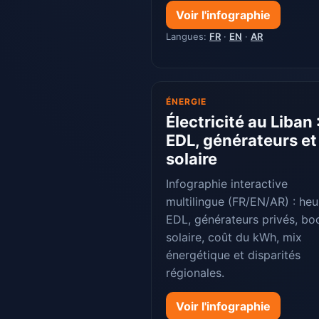
Voir l'infographie
Langues:
FR
·
EN
·
AR
ÉNERGIE
Électricité au Liban 
EDL, générateurs et
solaire
Infographie interactive
multilingue (FR/EN/AR) : heu
EDL, générateurs privés, b
solaire, coût du kWh, mix
énergétique et disparités
régionales.
Voir l'infographie