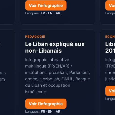
Voir l'infographie
Voi
Langues:
FR
·
EN
·
AR
Lang
PÉDAGOGIE
ÉCON
:
Le Liban expliqué aux
Lib
non-Libanais
20
Infographie interactive
Infog
multilingue (FR/EN/AR) :
(FR/E
institutions, président, Parlement,
chron
res
armée, Hezbollah, FINUL, Banque
justi
oom
du Liban et occupation
Voi
israélienne.
Lang
Voir l'infographie
Langues:
FR
·
EN
·
AR