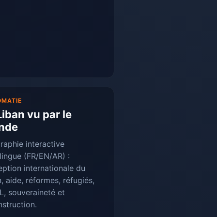
OMATIE
Liban vu par le
nde
raphie interactive
ilingue (FR/EN/AR) :
eption internationale du
, aide, réformes, réfugiés,
L, souveraineté et
nstruction.