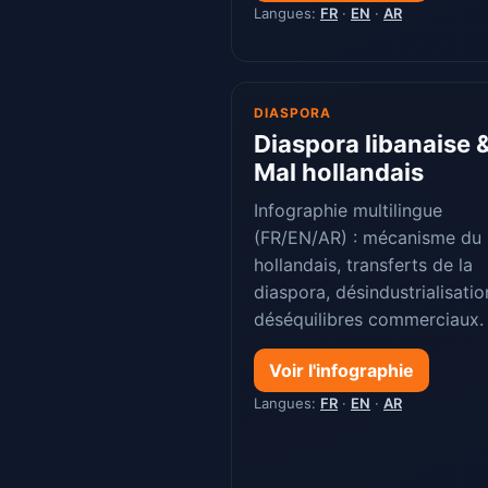
Langues:
FR
·
EN
·
AR
DIASPORA
Diaspora libanaise 
Mal hollandais
Infographie multilingue
(FR/EN/AR) : mécanisme du
hollandais, transferts de la
diaspora, désindustrialisatio
déséquilibres commerciaux.
Voir l'infographie
Langues:
FR
·
EN
·
AR