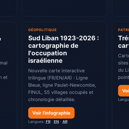
GÉOPOLITIQUE
PATR
&
Sud Liban 1923-2026 :
Tré
cartographie de
car
l'occupation
Cart
israélienne
 mal
site
du Li
Nouvelle carte interactive
n et
poin
trilingue (FR/EN/AR) : Ligne
Bleue, ligne Paulet-Newcombe,
Voi
FINUL, 55 villages occupés et
chronologie détaillée.
Lang
Voir l'infographie
Langues:
FR
·
EN
·
AR