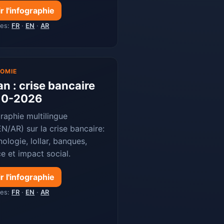
r l'infographie
ues:
FR
·
EN
·
AR
OMIE
an : crise bancaire
10-2026
raphie multilingue
N/AR) sur la crise bancaire:
ologie, lollar, banques,
ce et impact social.
r l'infographie
ues:
FR
·
EN
·
AR