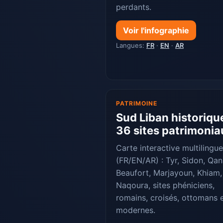
perdants.
Voir l'infographie
Langues:
FR
·
EN
·
AR
PATRIMOINE
Sud Liban historique
36 sites patrimonia
Carte interactive multilingue
(FR/EN/AR) : Tyr, Sidon, Qan
Beaufort, Marjayoun, Khiam,
Naqoura, sites phéniciens,
romains, croisés, ottomans 
modernes.