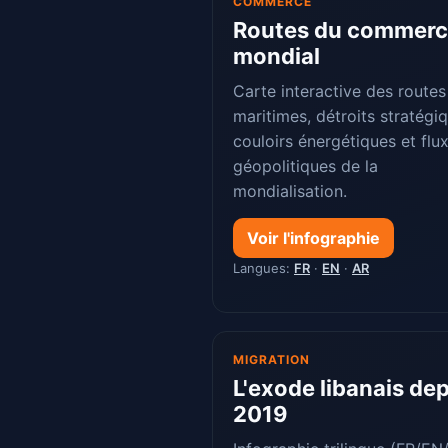
COMMERCE
Routes du commer
mondial
Carte interactive des routes
maritimes, détroits stratégi
couloirs énergétiques et flu
géopolitiques de la
mondialisation.
Voir l'infographie
Langues:
FR
·
EN
·
AR
MIGRATION
L'exode libanais de
2019