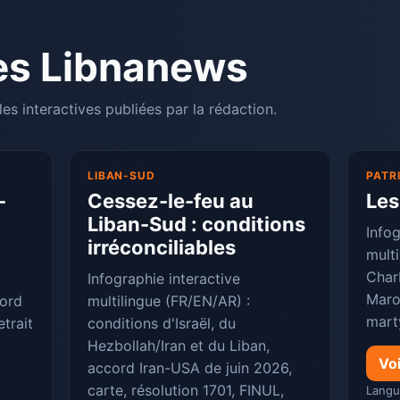
es Libnanews
les interactives publiées par la rédaction.
LIBAN-SUD
PATR
-
Cessez-le-feu au
Les
Liban-Sud : conditions
Infog
irréconciliables
multi
Charb
Infographie interactive
Maro
cord
multilingue (FR/EN/AR) :
mart
etrait
conditions d'Israël, du
Hezbollah/Iran et du Liban,
Voi
accord Iran-USA de juin 2026,
carte, résolution 1701, FINUL,
Lang