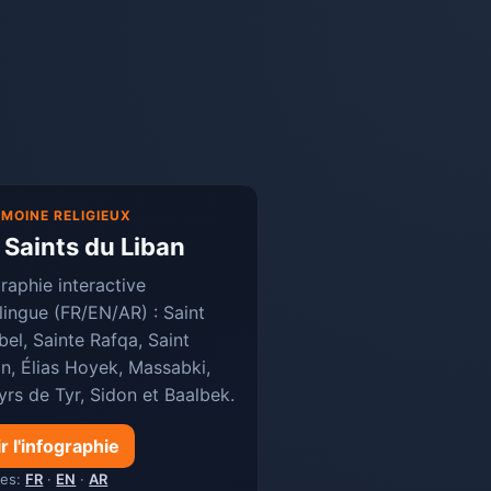
IMOINE RELIGIEUX
 Saints du Liban
raphie interactive
lingue (FR/EN/AR) : Saint
el, Sainte Rafqa, Saint
n, Élias Hoyek, Massabki,
yrs de Tyr, Sidon et Baalbek.
r l'infographie
ues:
FR
·
EN
·
AR