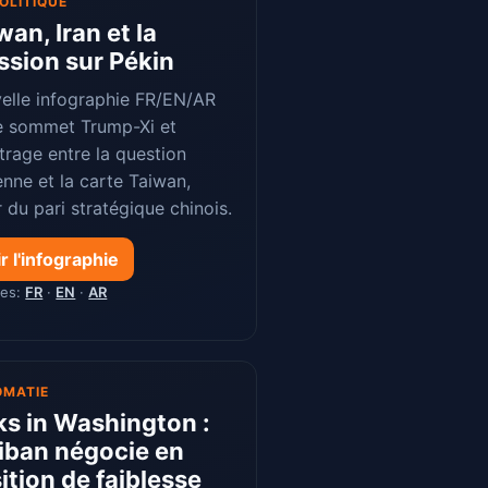
OLITIQUE
wan, Iran et la
ssion sur Pékin
elle infographie FR/EN/AR
le sommet Trump-Xi et
itrage entre la question
enne et la carte Taiwan,
 du pari stratégique chinois.
r l'infographie
ues:
FR
·
EN
·
AR
OMATIE
ks in Washington :
Liban négocie en
ition de faiblesse