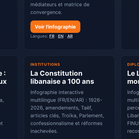
médiateurs et matrice de
convergence.
Voir l'infographie
Langues:
FR
·
EN
·
AR
INSTITUTIONS
DIPL
 :
La Constitution
Le 
ux
libanaise a 100 ans
mo
Infographie interactive
Infog
a,
multilingue (FR/EN/AR) : 1926-
mult
2026, amendements, Taëf,
perc
articles clés, Troïka, Parlement,
Liban
et
confessionnalisme et réformes
FINU
inachevées.
reco