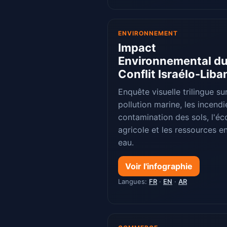
ENVIRONNEMENT
Impact
Environnemental d
Conflit Israélo-Liba
Enquête visuelle trilingue sur
pollution marine, les incendie
contamination des sols, l'éc
agricole et les ressources e
eau.
Voir l'infographie
Langues:
FR
·
EN
·
AR