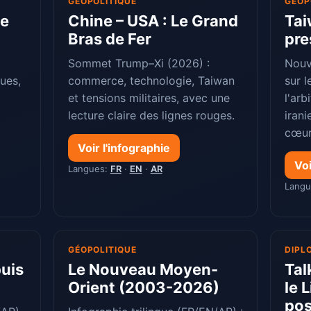
GÉOPOLITIQUE
GÉOP
ce
Chine – USA : Le Grand
Tai
Bras de Fer
pre
Sommet Trump–Xi (2026) :
Nouv
ques,
commerce, technologie, Taiwan
sur 
x
et tensions militaires, avec une
l'arb
lecture claire des lignes rouges.
irani
cœur
Voir l'infographie
Voi
Langues:
FR
·
EN
·
AR
Lang
GÉOPOLITIQUE
DIPL
puis
Le Nouveau Moyen-
Tal
Orient (2003-2026)
le 
pos