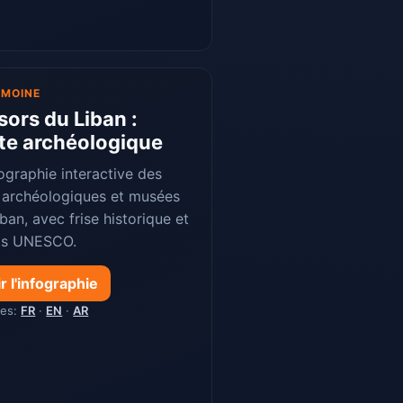
IMOINE
sors du Liban :
te archéologique
ographie interactive des
s archéologiques et musées
ban, avec frise historique et
ts UNESCO.
r l'infographie
ues:
FR
·
EN
·
AR