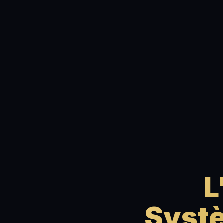
L
Systè