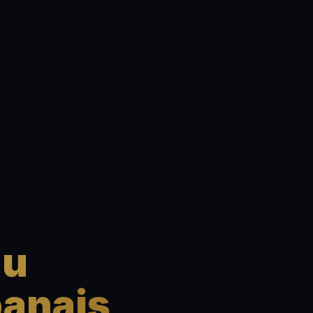
du
banais