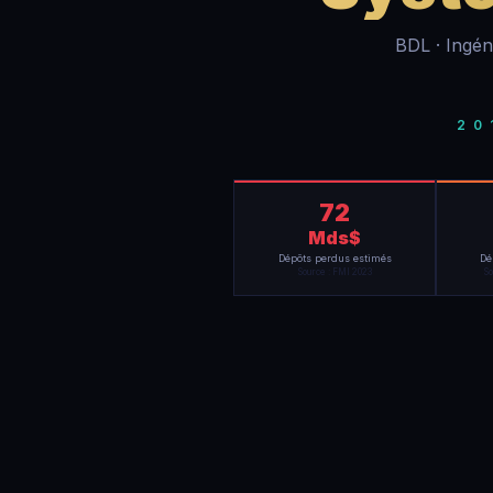
BDL · Ingén
20
72
Mds$
Dépôts perdus estimés
Dé
Source : FMI 2023
So