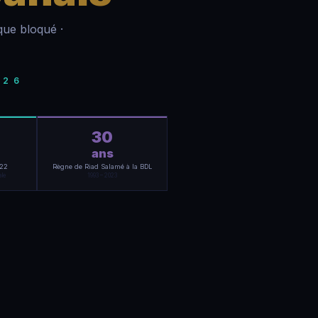
que bloqué ·
026
30
ans
022
Règne de Riad Salamé à la BDL
ale
1993 – 2023