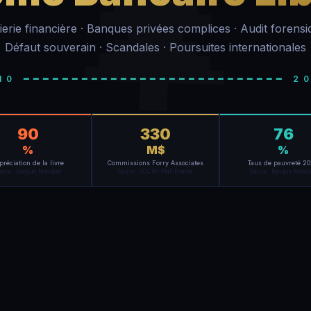
🌲
ierie financière · Banques privées complices · Audit forensi
Défaut souverain · Scandales · Poursuites internationales
10 ━━━━━━━━━━━━━━━━━━━━━━━━━━━ 2
90
330
76
%
M$
%
préciation de la livre
Commissions Forry Associates
Taux de pauvreté 2
urce : Banque Mondiale
Source : OCCRP, PNF France
Source : Banque Mondi